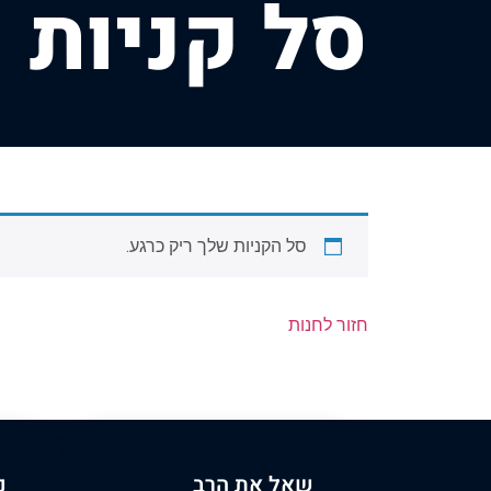
ס
ל
ק
נ
י
ו
ת
סל הקניות שלך ריק כרגע.
חזור לחנות
שאל את הרב
נ